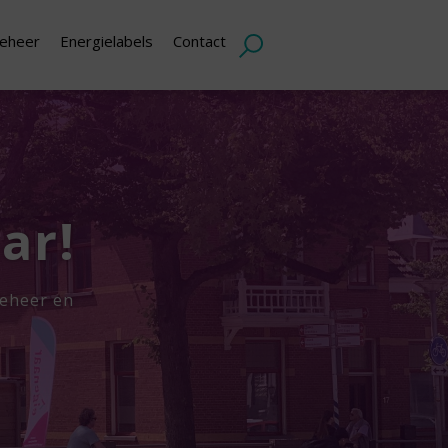
eheer
Energielabels
Contact
ar!
beheer en