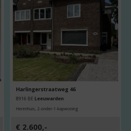
e
e
s
m
e
e
r
o
v
e
Harlingerstraatweg 46
r
8916 BE
Leeuwarden
:
Herenhuis, 2-onder-1-kapwoning
L
e
€ 2.600,-
e