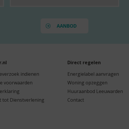
u
w
a
AANBOD
r
d
e
n
.nl
Direct regelen
–
everzoek indienen
Energielabel aanvragen
H
e voorwaarden
Woning opzeggen
a
verklaring
Huuraanbod Leeuwarden
r
 tot Dienstverlening
Contact
l
i
n
g