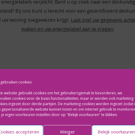
 energielabels verplicht. Bent u op zoek naar een deskundi
land? Bij ons kunt u terecht voor een gecertificeerd desku
l uw woning toegewezen krijgt.
Laat snel uw gegevens acht
maken en uw energielabel aan te vragen
.
 gebruiken cookies
e website gebruikt cookies om het gebruikersgemak te bevorderen, we
Wij verhuren uw woning
ruiken cookies voor de basis functionaliteiten, maar er worden ook marketing
kies ingezet door derde partijen. De marketing cookies worden ingezet zodat
Verhuur
 gepersonaliseerde website kunnen tonen en om internet gebruik te monitoren.
 je eigen voorkeuren instellen door op "Bekijk voorkeuren" te klikken.
Betrouwbare, gescreende huurder
Cookies accepteren
Weiger
Bekijk voorkeuren