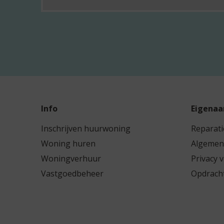
u
w
a
r
d
e
n
Info
Eigenaar
–
Inschrijven huurwoning
Reparati
N
Woning huren
Algemen
i
Woningverhuur
Privacy 
j
Vastgoedbeheer
Opdracht
l
â
n
s