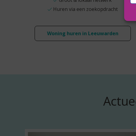
Groot & lokaal netwerk
Huren via een zoekopdracht
Woning huren in Leeuwarden
Actue
L