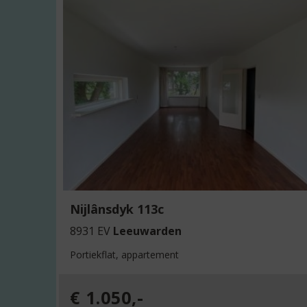
e
e
s
m
e
e
r
o
v
e
Nijlânsdyk 113c
r
8931 EV
Leeuwarden
:
Portiekflat, appartement
L
e
€ 1.050,-
e