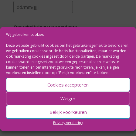
DD
slash
MM
Omschrijving woonruimte
slash
Wij gebruiken cookies
JJJJ
Omschrijf de ligging van de woonruimte in het pand,
Deze website gebruikt cookies om het gebruikersgemak te bevorderen,
bijv.: begane grond voorzijde, bovenverdieping of
we gebruiken cookies voor de basis functionaliteiten, maar er worden
gehele woning.
ook marketing cookies ingezet door derde partijen. De marketing
cookies worden ingezet zodat we een gepersonaliseerde website
kunnen tonen en om internet gebruik te monitoren. Je kan je eigen
voorkeuren instellen door op "Bekijk voorkeuren" te klikken.
Cookies accepteren
Weiger
Bekijk voorkeuren
Privacy verklaring